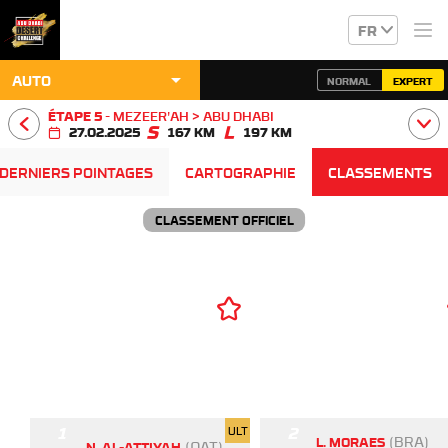
FR
arrow_drop_down
AUTO
NORMAL
EXPERT
ÉTAPE 5
-
MEZEER'AH > ABU DHABI
27.02.2025
167 KM
197 KM
DERNIERS POINTAGES
CARTOGRAPHIE
CLASSEMENTS
CLASSEMENT OFFICIEL
1
2
ULT
(BRA)
L. MORAES
(QAT)
N. AL-ATTIYAH